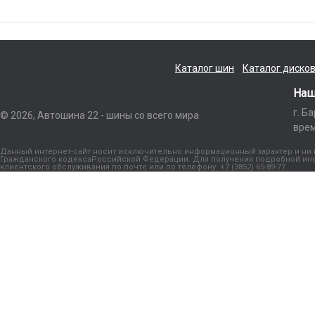
Каталог шин
Каталог диско
Наш
г. Б
© 2026, Автошина 22 - шины со всего мира
врем
Данный интернет-сайт носит исключительно информационный характер и ни п
Гражданского кодексаРоссийской Федерации. Для получения подробной инфо
клиентского обслуживания по почте или по телефону: +7 (3852) 65-89-77