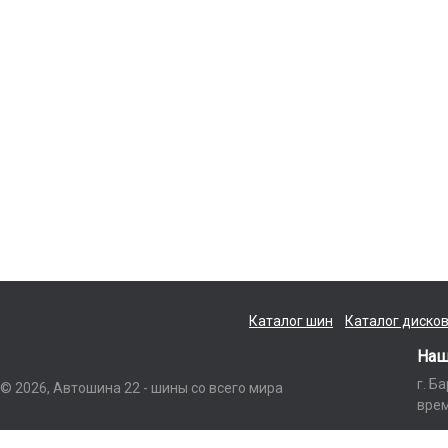
Каталог шин
Каталог диско
Наш
г. Б
© 2026, Автошина 22 - шины со всего мира
врем
Данный интернет-сайт носит исключительно информационный характер и ни п