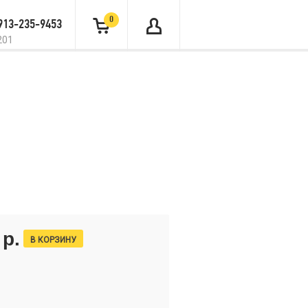
0
 913-235-9453
201
 р.