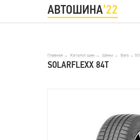
АВТОШИНА
’22
Главная
→
Каталог шин
→
Шины
→
Bars
→
SO
SOLARFLEXX 84T