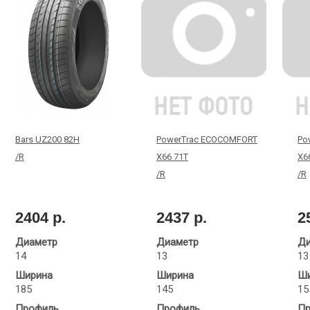
Bars UZ200 82H
PowerTrac ECOCOMFORT
Po
/R
X66 71T
X6
/R
/R
2404 р.
2437 р.
2
Диаметр
Диаметр
Ди
14
13
13
Ширина
Ширина
Ши
185
145
15
Профиль
Профиль
Пр