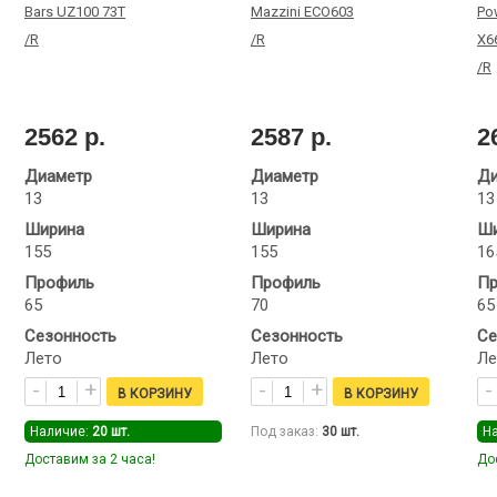
Bars UZ100 73T
Mazzini ECO603
Po
/R
/R
X6
/R
2562 р.
2587 р.
2
Диаметр
Диаметр
Ди
13
13
13
Ширина
Ширина
Ши
155
155
16
Профиль
Профиль
Пр
65
70
65
Сезонность
Сезонность
Се
Лето
Лето
Ле
Наличие:
20
шт.
Под заказ:
30
шт.
Н
Доставим за 2 часа!
До