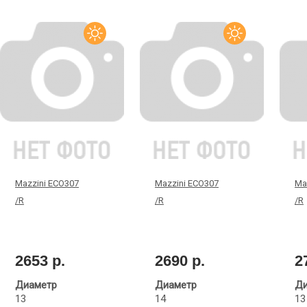
Mazzini ECO307
Mazzini ECO307
Maz
/R
/R
/R
2653 р.
2690 р.
2
Диаметр
Диаметр
Ди
13
14
13