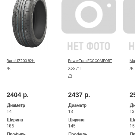
Bars UZ200 82H
PowerTrac ECOCOMFORT
Ma
/R
X66 71T
/R
/R
2404 р.
2437 р.
2
Диаметр
Диаметр
Ди
14
13
13
Ширина
Ширина
Ши
185
145
15
Профиль
Профиль
Пр