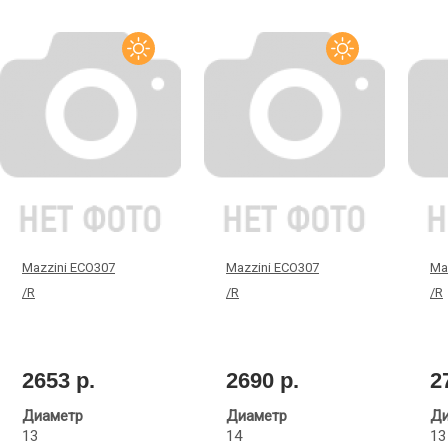
Mazzini ECO307
Mazzini ECO307
Maz
/R
/R
/R
2653 р.
2690 р.
2
Диаметр
Диаметр
Ди
13
14
13