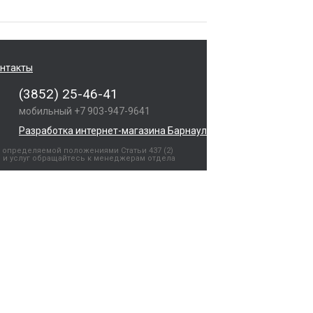
нтакты
(3852) 25-46-41
мобильный +7 903-947-9641
Разработка интернет-магазина Барнаул
 определяемой положениями Статьи 437 (2)
 и услуг обращайтесь к менеджерам отдела