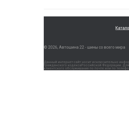
Катало
© 2026, Автошина 22 - шины со всего мира
Данный интернет-сайт носит исключительно информ
Гражданского кодексаРоссийской Федерации. Для 
клиентского обслуживания по почте или по телефону: