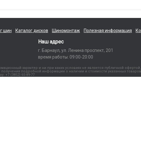
г шин
Каталог дисков
Шиномонтаж
Полезная информация
Ко
Наш адрес
г. Барнаул, ул. Ленина проспект, 201
время работы: 09:00-20:00
ационный характер и ни при каких условиях не является публичной офертой,
получения подробной информации о наличии и стоимости указанных товаров
 +7 (3852) 65-89-77