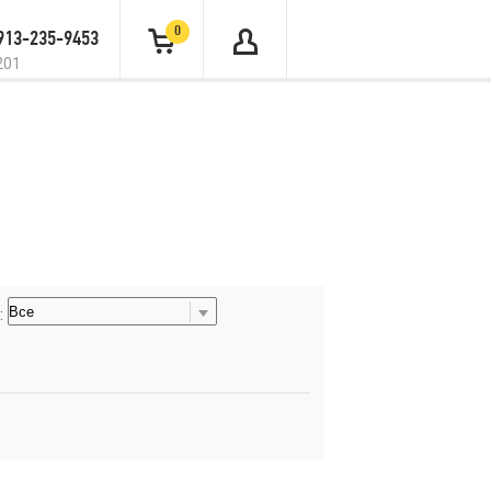
0
 913-235-9453
201
: